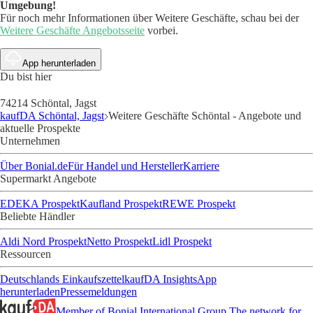
Umgebung!
Für noch mehr Informationen über Weitere Geschäfte, schau bei der
Weitere Geschäfte Angebotsseite
vorbei.
App herunterladen
Du bist hier
74214 Schöntal, Jagst
kaufDA Schöntal, Jagst
Weitere Geschäfte Schöntal - Angebote und
aktuelle Prospekte
Unternehmen
Über Bonial.de
Für Handel und Hersteller
Karriere
Supermarkt Angebote
EDEKA Prospekt
Kaufland Prospekt
REWE Prospekt
Beliebte Händler
Aldi Nord Prospekt
Netto Prospekt
Lidl Prospekt
Ressourcen
Deutschlands Einkaufszettel
kaufDA Insights
App
herunterladen
Pressemeldungen
Member of Bonial International Group
The network for