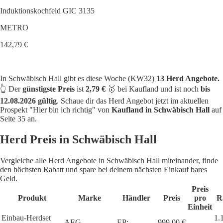
Induktionskochfeld GIC 3135
METRO
142,79 €
In Schwäbisch Hall gibt es diese Woche (KW32)
13 Herd Angebote.
👆 Der
günstigste Preis
ist
2,79 €
🥇 bei Kaufland und ist noch
bis
12.08.2026 gültig
. Schaue dir das Herd Angebot jetzt im aktuellen
Prospekt "Hier bin ich richtig" von
Kaufland in Schwäbisch Hall
auf
Seite 35 an.
Herd Preis in Schwäbisch Hall
Vergleiche alle Herd Angebote in Schwäbisch Hall miteinander, finde
den höchsten Rabatt und spare bei deinem nächsten Einkauf bares
Geld.
Preis
Produkt
Marke
Händler
Preis
pro
R
Einheit
Einbau-Herdset
1.
AEG
EP:
999,00 €