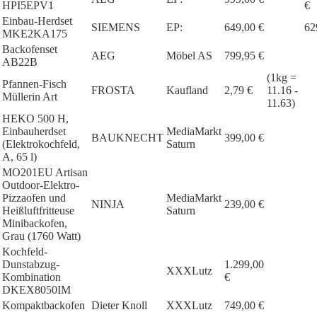
HPI5EPV1
€
Einbau-Herdset
SIEMENS
EP:
649,00 €
62
MKE2KA175
Backofenset
AEG
Möbel AS
799,95 €
AB22B
(1kg =
Pfannen-Fisch
FROSTA
Kaufland
2,79 €
11.16 -
Müllerin Art
11.63)
HEKO 500 H,
Einbauherdset
MediaMarkt
BAUKNECHT
399,00 €
(Elektrokochfeld,
Saturn
A, 65 l)
MO201EU Artisan
Outdoor-Elektro-
Pizzaofen und
MediaMarkt
NINJA
239,00 €
Heißluftfritteuse
Saturn
Minibackofen,
Grau (1760 Watt)
Kochfeld-
Dunstabzug-
1.299,00
XXXLutz
Kombination
€
DKEX8050IM
Kompaktbackofen
Dieter Knoll
XXXLutz
749,00 €