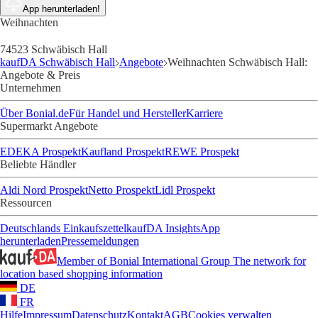
App herunterladen!
Weihnachten
74523 Schwäbisch Hall
kaufDA Schwäbisch Hall
Angebote
Weihnachten Schwäbisch Hall:
Angebote & Preis
Unternehmen
Über Bonial.de
Für Handel und Hersteller
Karriere
Supermarkt Angebote
EDEKA Prospekt
Kaufland Prospekt
REWE Prospekt
Beliebte Händler
Aldi Nord Prospekt
Netto Prospekt
Lidl Prospekt
Ressourcen
Deutschlands Einkaufszettel
kaufDA Insights
App
herunterladen
Pressemeldungen
Member of Bonial International Group
The network for
location based shopping information
DE
FR
Hilfe
Impressum
Datenschutz
Kontakt
AGB
Cookies verwalten