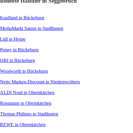
Beliebte Händler in Seggebruch
Kaufland
in Bückeburg
MediaMarkt Saturn
in Stadthagen
Lidl
in Hespe
Penny
in Bückeburg
OBI
in Bückeburg
Woolworth
in Bückeburg
Netto Marken-Discount
in Niedernwöhren
ALDI Nord
in Obernkirchen
Rossmann
in Obernkirchen
Thomas Philipps
in Stadthagen
REWE
in Obernkirchen