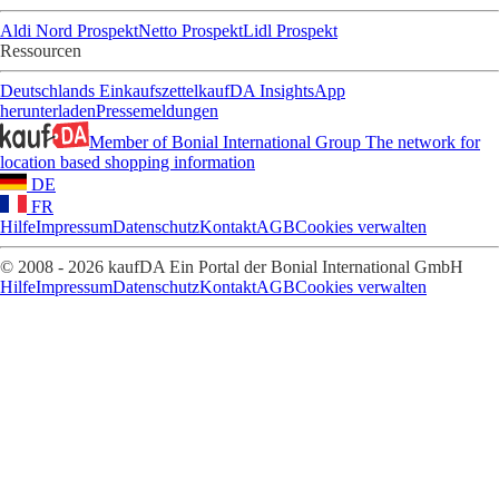
Aldi Nord Prospekt
Netto Prospekt
Lidl Prospekt
Ressourcen
Deutschlands Einkaufszettel
kaufDA Insights
App
herunterladen
Pressemeldungen
Member of Bonial International Group
The network for
location based shopping information
DE
FR
Hilfe
Impressum
Datenschutz
Kontakt
AGB
Cookies verwalten
© 2008 - 2026 kaufDA Ein Portal der Bonial International GmbH
Hilfe
Impressum
Datenschutz
Kontakt
AGB
Cookies verwalten