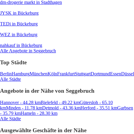
dm-drogerie markt
in Stadthagen
JYSK
in Bückeburg
TEDi
in Bückeburg
WEZ
in Bückeburg
nahkauf
in Bückeburg
Alle Angebote in Seggebruch
Top Städte
Berlin
Hamburg
München
Köln
Frankfurt
Stuttgart
Dortmund
Essen
Düssel
Alle Städte
Angebote in der Nähe von Seggebruch
Hannover - 44.28 km
Bielefeld - 49.22 km
Gütersloh - 65.10
km
Minden - 11.78 km
Detmold - 43.36 km
Herford - 35.51 km
Garbsen
- 35.79 km
Hameln - 28.30 km
Alle Städte
Ausgewählte Geschäfte in der Nähe