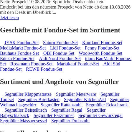
Netto Prospekt 10.08.2026: Sportliche Deals entdecken!
Entdeckt bei uns den neuesten Prospekt von Netto ab dem 10.08.2026
mit den Deals im Überblick!
...
Jetzt lesen
Geschäfte mit Fondue-Set im Sortiment
JYSK Fondue-Set
Saturn Fondue-Set
Kaufland Fondue-Set
MediaMarkt Fondue-Set
Lidl Fondue-Set
Penny Fondue-Set
Bauhaus Fondue-Set
OBI Fondue-Set
Woolworth Fondue-Set
Edeka Fondue-Set
Aldi Nord Fondue-Set
toom BauMarkt Fondue-
Set
Rossmann Fondue-Set
Marktkauf Fondue-Set
Aldi Süd
Fondue-Set
REWE Fondue-Set
Sortiment und Angebote von Segmüller
Segmüller Klappmatratze
Segmüller Meterware
Segmüller
Topfset
Segmüller Briefkasten
Segmüller KitchenAid
Segmüller
Weihnachtsgeschirr
Segmüller Rattanstuhl
Segmüller Eckschrank
Segmüller Beistelltisch
Segmüller Regal
Segmüller
Babyschlafsack
Segmüller Esszimmer
Segmüller Gewürzregal
Segmüller Massagesessel
Segmüller Drehstuhl