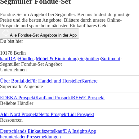
Segmüller Fondue-Set
Fondue-Set im Angebot bei Segmüller. Bei uns findest du günstige
Preise und die besten Angebote. Blättere durch unsere Online-
Prospekte und spare beim nächsten Einkauf bares Geld.
Alle Fondue-Set Angebote in der App
Du bist hier
10178 Berlin
kaufDA
Händler
Möbel & Einrichtung
Segmüller
Sortiment
Segmüller Fondue-Set Angebot
Unternehmen
Über Bonial.de
Für Handel und Hersteller
Karriere
Supermarkt Angebote
EDEKA Prospekt
Kaufland Prospekt
REWE Prospekt
Beliebte Händler
Aldi Nord Prospekt
Netto Prospekt
Lidl Prospekt
Ressourcen
Deutschlands Einkaufszettel
kaufDA Insights
App
herunterladen
Pressemeldungen