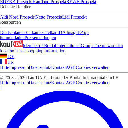
EDEKA Prospekt
Kaufland Prospekt
REWE Prospekt
Beliebte Händler
Aldi Nord Prospekt
Netto Prospekt
Lidl Prospekt
Ressourcen
Deutschlands Einkaufszettel
kaufDA Insights
App
herunterladen
Pressemeldungen
Member of Bonial International Group
The network for
location based shopping information
DE
FR
Hilfe
Impressum
Datenschutz
Kontakt
AGB
Cookies verwalten
© 2008 - 2026 kaufDA Ein Portal der Bonial International GmbH
Hilfe
Impressum
Datenschutz
Kontakt
AGB
Cookies verwalten
1