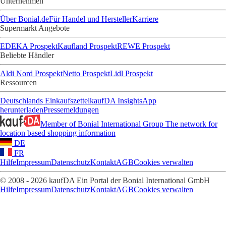
Unternehmen
Über Bonial.de
Für Handel und Hersteller
Karriere
Supermarkt Angebote
EDEKA Prospekt
Kaufland Prospekt
REWE Prospekt
Beliebte Händler
Aldi Nord Prospekt
Netto Prospekt
Lidl Prospekt
Ressourcen
Deutschlands Einkaufszettel
kaufDA Insights
App
herunterladen
Pressemeldungen
Member of Bonial International Group
The network for
location based shopping information
DE
FR
Hilfe
Impressum
Datenschutz
Kontakt
AGB
Cookies verwalten
© 2008 - 2026 kaufDA Ein Portal der Bonial International GmbH
Hilfe
Impressum
Datenschutz
Kontakt
AGB
Cookies verwalten