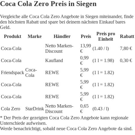
Coca Cola Zero Preis in Siegen
Vergleiche alle Coca Cola Zero Angebote in Siegen miteinander, finde
den höchsten Rabatt und spare bei deinem nächsten Einkauf bares
Geld.
Preis pro
Produkt
Marke
Händler
Preis
Rabatt
Einheit
Netto Marken-
13,99
Coca-Cola
(1.40 / l)
7,80 €
Discount
€
0,99
Coca-Cola
Kaufland
(1 l = 1.98)
0,30 €
€
Coca-
5,99
Friendspack
REWE
(1 l = 1.82)
Cola
€
5,99
Coca-Cola
REWE
(1 l = 1.82)
€
5,99
Coca-Cola
REWE
(1 l = 1.82)
€
Netto Marken-
0,65
Cola Zero
StarDrink
(0.43 / l)
Discount
€
* Der Preis der gezeigten Coca Cola Zero Angebote kann regionale
Unterschiede aufweisen.
Werde benachrichtigt, sobald neue Coca Cola Zero Angebote da sind.
1