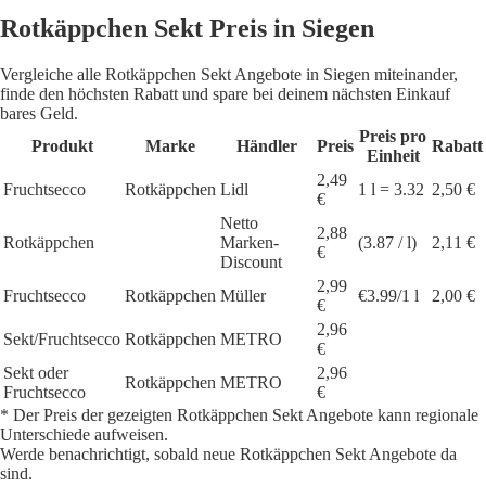
Rotkäppchen Sekt Preis in Siegen
Vergleiche alle Rotkäppchen Sekt Angebote in Siegen miteinander,
finde den höchsten Rabatt und spare bei deinem nächsten Einkauf
bares Geld.
Preis pro
Produkt
Marke
Händler
Preis
Rabatt
Einheit
2,49
Fruchtsecco
Rotkäppchen
Lidl
1 l = 3.32
2,50 €
€
Netto
2,88
Rotkäppchen
Marken-
(3.87 / l)
2,11 €
€
Discount
2,99
Fruchtsecco
Rotkäppchen
Müller
€3.99/1 l
2,00 €
€
2,96
Sekt/Fruchtsecco
Rotkäppchen
METRO
€
Sekt oder
2,96
Rotkäppchen
METRO
Fruchtsecco
€
* Der Preis der gezeigten Rotkäppchen Sekt Angebote kann regionale
Unterschiede aufweisen.
Werde benachrichtigt, sobald neue Rotkäppchen Sekt Angebote da
sind.