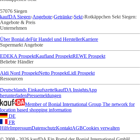
57076 Siegen
kaufDA Siegen
Angebote
Getränke
Sekt
Rotkäppchen Sekt Siegen:
Angebote & Preis
Unternehmen
Über Bonial.de
Für Handel und Hersteller
Karriere
Supermarkt Angebote
EDEKA Prospekt
Kaufland Prospekt
REWE Prospekt
Beliebte Händler
Aldi Nord Prospekt
Netto Prospekt
Lidl Prospekt
Ressourcen
Deutschlands Einkaufszettel
kaufDA Insights
App
herunterladen
Pressemeldungen
Member of Bonial International Group
The network for
location based shopping information
DE
FR
Hilfe
Impressum
Datenschutz
Kontakt
AGB
Cookies verwalten
© 2008 - 2026 kaufDA Ein Portal der Bonial International GmbH