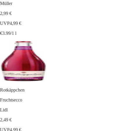
Müller
2,99 €
UVP
4,99 €
€3.99/1 l
Rotkäppchen
Fruchtsecco
Lidl
2,49 €
UVP
4,99 €