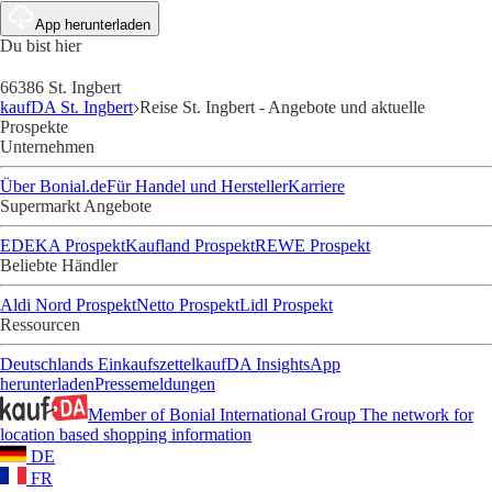
App herunterladen
Du bist hier
66386 St. Ingbert
kaufDA St. Ingbert
Reise St. Ingbert - Angebote und aktuelle
Prospekte
Unternehmen
Über Bonial.de
Für Handel und Hersteller
Karriere
Supermarkt Angebote
EDEKA Prospekt
Kaufland Prospekt
REWE Prospekt
Beliebte Händler
Aldi Nord Prospekt
Netto Prospekt
Lidl Prospekt
Ressourcen
Deutschlands Einkaufszettel
kaufDA Insights
App
herunterladen
Pressemeldungen
Member of Bonial International Group
The network for
location based shopping information
DE
FR