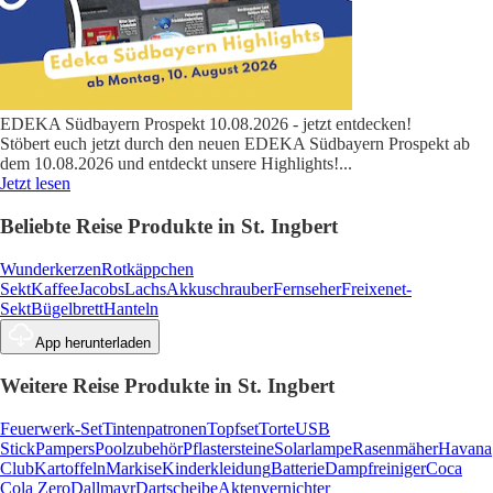
EDEKA Südbayern Prospekt 10.08.2026 - jetzt entdecken!
Stöbert euch jetzt durch den neuen EDEKA Südbayern Prospekt ab
dem 10.08.2026 und entdeckt unsere Highlights!
...
Jetzt lesen
Beliebte Reise Produkte in St. Ingbert
Wunderkerzen
Rotkäppchen
Sekt
Kaffee
Jacobs
Lachs
Akkuschrauber
Fernseher
Freixenet-
Sekt
Bügelbrett
Hanteln
App herunterladen
Weitere Reise Produkte in St. Ingbert
Feuerwerk-Set
Tintenpatronen
Topfset
Torte
USB
Stick
Pampers
Poolzubehör
Pflastersteine
Solarlampe
Rasenmäher
Havana
Club
Kartoffeln
Markise
Kinderkleidung
Batterie
Dampfreiniger
Coca
Cola Zero
Dallmayr
Dartscheibe
Aktenvernichter