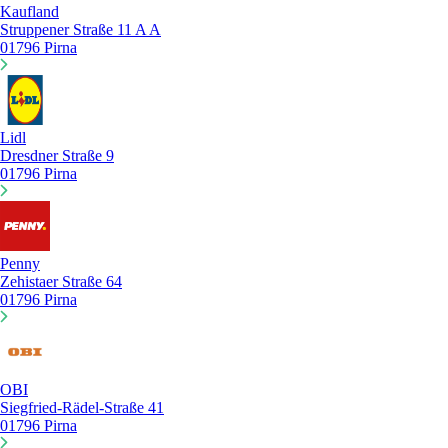
Kaufland
Struppener Straße 11 A A
01796 Pirna
Lidl
Dresdner Straße 9
01796 Pirna
Penny
Zehistaer Straße 64
01796 Pirna
OBI
Siegfried-Rädel-Straße 41
01796 Pirna