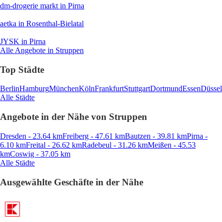
dm-drogerie markt
in Pirna
aetka
in Rosenthal-Bielatal
JYSK
in Pirna
Alle Angebote in Struppen
Top Städte
Berlin
Hamburg
München
Köln
Frankfurt
Stuttgart
Dortmund
Essen
Düssel
Alle Städte
Angebote in der Nähe von Struppen
Dresden - 23.64 km
Freiberg - 47.61 km
Bautzen - 39.81 km
Pirna -
6.10 km
Freital - 26.62 km
Radebeul - 31.26 km
Meißen - 45.53
km
Coswig - 37.05 km
Alle Städte
Ausgewählte Geschäfte in der Nähe