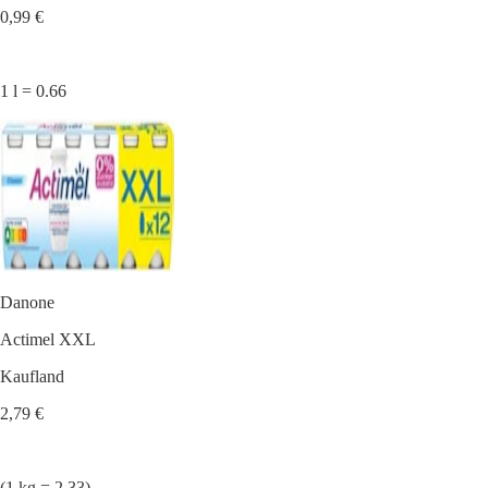
0,99 €
1 l = 0.66
Danone
Actimel XXL
Kaufland
2,79 €
(1 kg = 2.33)