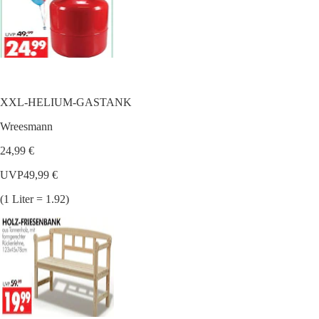
XXL-HELIUM-GASTANK
Wreesmann
24,99 €
UVP
49,99 €
(1 Liter = 1.92)