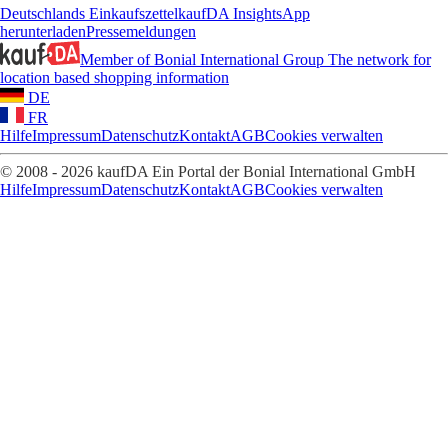
Deutschlands Einkaufszettel
kaufDA Insights
App
herunterladen
Pressemeldungen
Member of Bonial International Group
The network for
location based shopping information
DE
FR
Hilfe
Impressum
Datenschutz
Kontakt
AGB
Cookies verwalten
© 2008 - 2026 kaufDA Ein Portal der Bonial International GmbH
Hilfe
Impressum
Datenschutz
Kontakt
AGB
Cookies verwalten