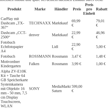
Preis
Produkt
Marke
Händler
Preis
pro
Rabatt
Einheit
CarPlay mit
69,99
79,01
Dashcam „TX-
TECHNAXX
Marktkauf
€
€
367“
Dashcam „CCT-
22,99
46,96
denver
Marktkauf
2500“
€
€
Fotobuch
22,90
Echtfotopapier
Lidl
5,00 €
€
A4
Fotobuch
ROSSMANN
Rossmann
3,47 €
1,48 €
Motivordner
Falken
Rossmann
3,99 €
1,00 €
Kindergarten
Alpha ZV-E10K
Kit + Tasche 64
GB Speicherkarte
Systemkamera
MediaMarkt
599,00
mit Objektiv 16
SONY
Saturn
€
mm - 50 mm, 7,5
cm Display
Touchscreen,
WLAN