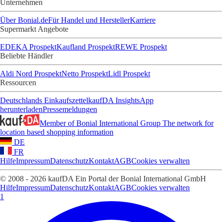
Unternehmen
Über Bonial.de
Für Handel und Hersteller
Karriere
Supermarkt Angebote
EDEKA Prospekt
Kaufland Prospekt
REWE Prospekt
Beliebte Händler
Aldi Nord Prospekt
Netto Prospekt
Lidl Prospekt
Ressourcen
Deutschlands Einkaufszettel
kaufDA Insights
App
herunterladen
Pressemeldungen
Member of Bonial International Group
The network for
location based shopping information
DE
FR
Hilfe
Impressum
Datenschutz
Kontakt
AGB
Cookies verwalten
© 2008 - 2026 kaufDA Ein Portal der Bonial International GmbH
Hilfe
Impressum
Datenschutz
Kontakt
AGB
Cookies verwalten
1