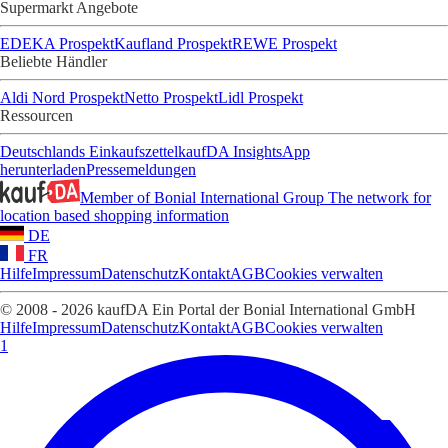
Supermarkt Angebote
EDEKA Prospekt
Kaufland Prospekt
REWE Prospekt
Beliebte Händler
Aldi Nord Prospekt
Netto Prospekt
Lidl Prospekt
Ressourcen
Deutschlands Einkaufszettel
kaufDA Insights
App
herunterladen
Pressemeldungen
Member of Bonial International Group
The network for
location based shopping information
DE
FR
Hilfe
Impressum
Datenschutz
Kontakt
AGB
Cookies verwalten
© 2008 - 2026 kaufDA Ein Portal der Bonial International GmbH
Hilfe
Impressum
Datenschutz
Kontakt
AGB
Cookies verwalten
1