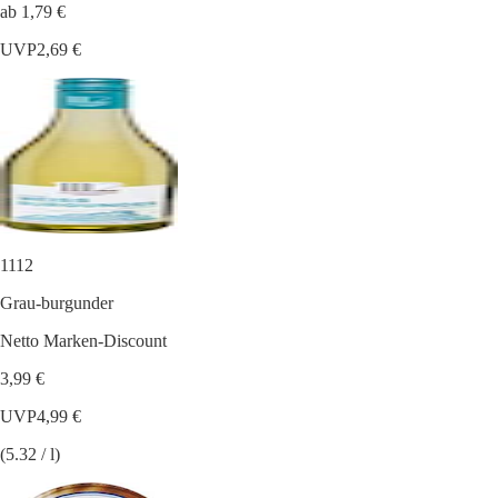
ab 1,79 €
UVP
2,69 €
1112
Grau-burgunder
Netto Marken-Discount
3,99 €
UVP
4,99 €
(5.32 / l)