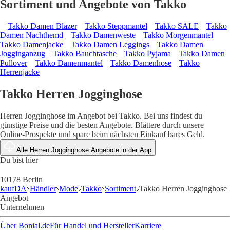
Sortiment und Angebote von Takko
Takko Damen Blazer
Takko Steppmantel
Takko SALE
Takko
Damen Nachthemd
Takko Damenweste
Takko Morgenmantel
Takko Damenjacke
Takko Damen Leggings
Takko Damen
Jogginganzug
Takko Bauchtasche
Takko Pyjama
Takko Damen
Pullover
Takko Damenmantel
Takko Damenhose
Takko
Herrenjacke
Takko Herren Jogginghose
Herren Jogginghose im Angebot bei Takko. Bei uns findest du
günstige Preise und die besten Angebote. Blättere durch unsere
Online-Prospekte und spare beim nächsten Einkauf bares Geld.
Alle Herren Jogginghose Angebote in der App
Du bist hier
10178 Berlin
kaufDA
Händler
Mode
Takko
Sortiment
Takko Herren Jogginghose
Angebot
Unternehmen
Über Bonial.de
Für Handel und Hersteller
Karriere