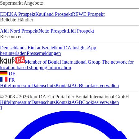
Supermarkt Angebote
EDEKA Prospekt
Kaufland Prospekt
REWE Prospekt
Beliebte Händler
Aldi Nord Prospekt
Netto Prospekt
Lidl Prospekt
Ressourcen
Deutschlands Einkaufszettel
kaufDA Insights
App
herunterladen
Pressemeldungen
Member of Bonial International Group
The network for
location based shopping information
DE
FR
Hilfe
Impressum
Datenschutz
Kontakt
AGB
Cookies verwalten
© 2008 - 2026 kaufDA Ein Portal der Bonial International GmbH
Hilfe
Impressum
Datenschutz
Kontakt
AGB
Cookies verwalten
1