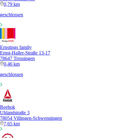
0,79 km
geschlossen
Ernstings family
Ernst-Haller-Straße 13-17
78647 Trossingen
0,46 km
geschlossen
Reebok
Uhlandstraße 3
78054 Villingen-Schwenningen
7,65 km