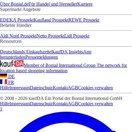
Über Bonial.de
Für Handel und Hersteller
Karriere
Supermarkt Angebote
EDEKA Prospekt
Kaufland Prospekt
REWE Prospekt
Beliebte Händler
Aldi Nord Prospekt
Netto Prospekt
Lidl Prospekt
Ressourcen
Deutschlands Einkaufszettel
kaufDA Insights
App
herunterladen
Pressemeldungen
Member of Bonial International Group
The network for
location based shopping information
DE
FR
Hilfe
Impressum
Datenschutz
Kontakt
AGB
Cookies verwalten
© 2008 - 2026 kaufDA Ein Portal der Bonial International GmbH
Hilfe
Impressum
Datenschutz
Kontakt
AGB
Cookies verwalten
1