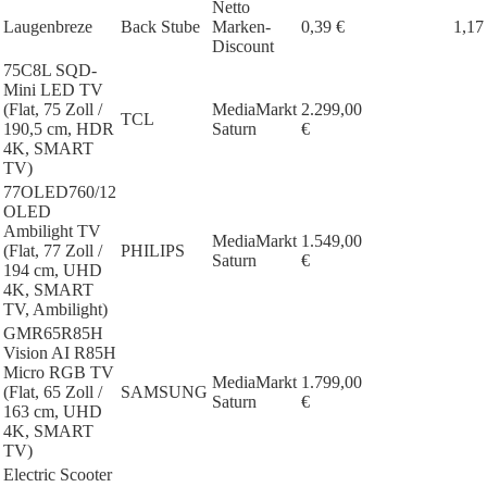
Netto
Laugenbreze
Back Stube
Marken-
0,39 €
1,17
Discount
75C8L SQD-
Mini LED TV
(Flat, 75 Zoll /
MediaMarkt
2.299,00
TCL
190,5 cm, HDR
Saturn
€
4K, SMART
TV)
77OLED760/12
OLED
Ambilight TV
MediaMarkt
1.549,00
(Flat, 77 Zoll /
PHILIPS
Saturn
€
194 cm, UHD
4K, SMART
TV, Ambilight)
GMR65R85H
Vision AI R85H
Micro RGB TV
MediaMarkt
1.799,00
(Flat, 65 Zoll /
SAMSUNG
Saturn
€
163 cm, UHD
4K, SMART
TV)
Electric Scooter