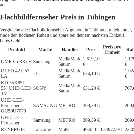
an.
Flachbildfernseher Preis in Tübingen
Vergleiche alle Flachbildfernseher Angebote in Tübingen miteinander,
finde den höchsten Rabatt und spare bei deinem nächsten Einkauf
bares Geld.
Preis pro
Produkt
Marke
Händler
Preis
Rab
Einheit
MediaMarkt
1.619,10
1.17
GMR 65 R85 H
Samsung
Saturn
€
€
OLED 42 C57
MediaMarkt
1.02
LG
674,10 €
LA
Saturn
€
KD 55X85L
MediaMarkt
55" UHD-LED
SONY
631,20 €
767,
Saturn
TV
UHD-LED-
Fernseher
SAMSUNG
METRO
309,39 €
269,
GU50U7079
UHD-LED-
Samsung
METRO
309,39 €
269,
Fernseher
RENERGIE
Lancôme
Müller
49,95 €
€2497.50/1l
22,0