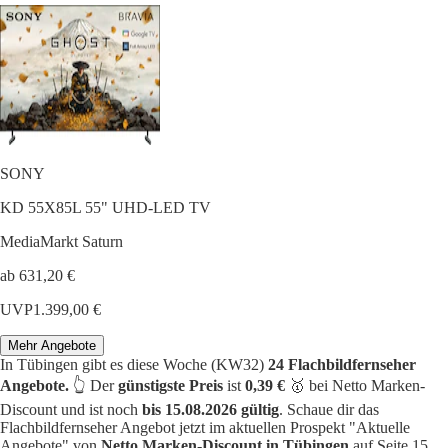
SONY
KD 55X85L 55" UHD-LED TV
MediaMarkt Saturn
ab 631,20 €
UVP
1.399,00 €
Mehr Angebote
In Tübingen gibt es diese Woche (KW32)
24 Flachbildfernseher
Angebote.
👆 Der
günstigste Preis
ist
0,39 €
🥇 bei Netto Marken-
Discount und ist noch
bis 15.08.2026 gültig
. Schaue dir das
Flachbildfernseher Angebot jetzt im aktuellen Prospekt "Aktuelle
Angebote" von
Netto Marken-Discount in Tübingen
auf Seite 15