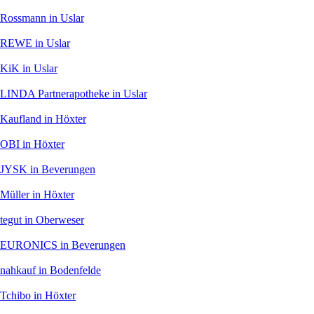
Rossmann
in Uslar
REWE
in Uslar
KiK
in Uslar
LINDA Partnerapotheke
in Uslar
Kaufland
in Höxter
OBI
in Höxter
JYSK
in Beverungen
Müller
in Höxter
tegut
in Oberweser
EURONICS
in Beverungen
nahkauf
in Bodenfelde
Tchibo
in Höxter