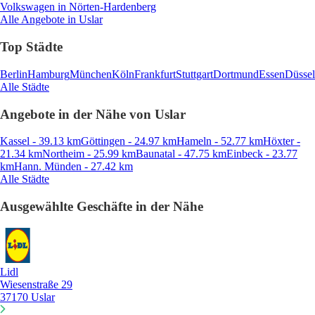
Volkswagen
in Nörten-Hardenberg
Alle Angebote in Uslar
Top Städte
Berlin
Hamburg
München
Köln
Frankfurt
Stuttgart
Dortmund
Essen
Düssel
Alle Städte
Angebote in der Nähe von Uslar
Kassel - 39.13 km
Göttingen - 24.97 km
Hameln - 52.77 km
Höxter -
21.34 km
Northeim - 25.99 km
Baunatal - 47.75 km
Einbeck - 23.77
km
Hann. Münden - 27.42 km
Alle Städte
Ausgewählte Geschäfte in der Nähe
Lidl
Wiesenstraße 29
37170 Uslar