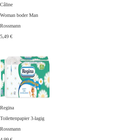
Câline
Woman boder Man
Rossmann
5,49 €
Regina
Toilettenpapier 3-lagig
Rossmann
4,99 €