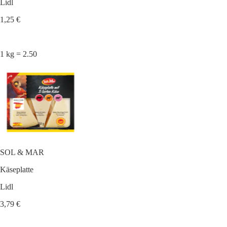
Lidl
1,25 €
1 kg = 2.50
SOL & MAR
Käseplatte
Lidl
3,79 €