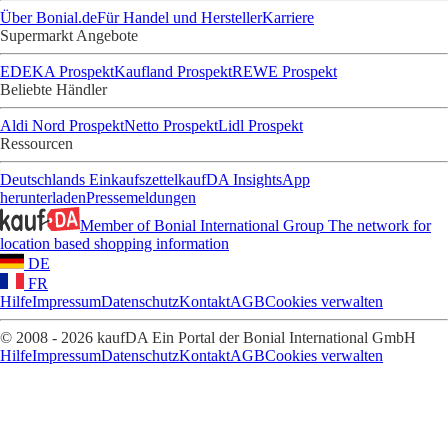
Über Bonial.de
Für Handel und Hersteller
Karriere
Supermarkt Angebote
EDEKA Prospekt
Kaufland Prospekt
REWE Prospekt
Beliebte Händler
Aldi Nord Prospekt
Netto Prospekt
Lidl Prospekt
Ressourcen
Deutschlands Einkaufszettel
kaufDA Insights
App
herunterladen
Pressemeldungen
Member of Bonial International Group
The network for
location based shopping information
DE
FR
Hilfe
Impressum
Datenschutz
Kontakt
AGB
Cookies verwalten
© 2008 - 2026 kaufDA Ein Portal der Bonial International GmbH
Hilfe
Impressum
Datenschutz
Kontakt
AGB
Cookies verwalten