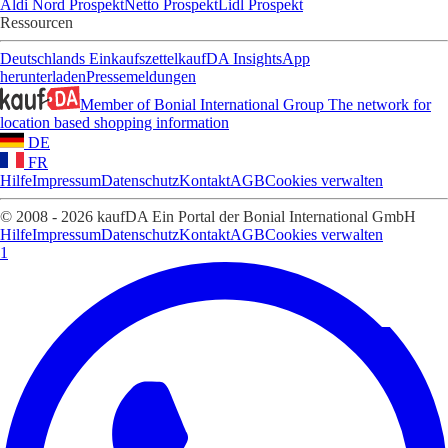
Aldi Nord Prospekt
Netto Prospekt
Lidl Prospekt
Ressourcen
Deutschlands Einkaufszettel
kaufDA Insights
App
herunterladen
Pressemeldungen
Member of Bonial International Group
The network for
location based shopping information
DE
FR
Hilfe
Impressum
Datenschutz
Kontakt
AGB
Cookies verwalten
© 2008 - 2026 kaufDA Ein Portal der Bonial International GmbH
Hilfe
Impressum
Datenschutz
Kontakt
AGB
Cookies verwalten
1