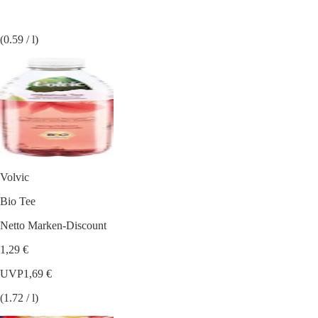
(0.59 / l)
Volvic
Bio Tee
Netto Marken-Discount
1,29 €
UVP
1,69 €
(1.72 / l)