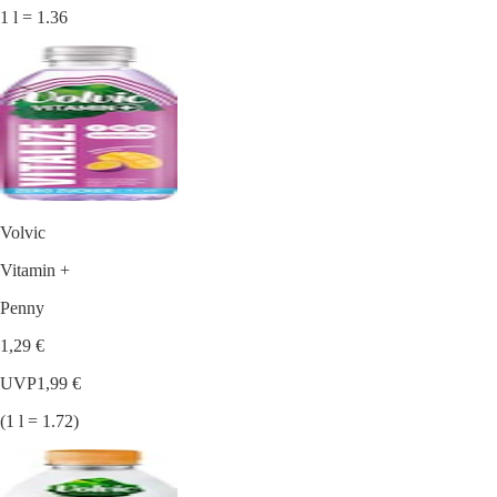
1 l = 1.36
Volvic
Vitamin +
Penny
1,29 €
UVP
1,99 €
(1 l = 1.72)