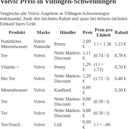
Volvic Preis in Villingen-Schwenningen
Vergleiche alle Volvic Angebote in Villingen-Schwenningen
miteinander, finde den höchsten Rabatt und spare bei deinem nächsten
Einkauf bares Geld.
Preis pro
Produkt
Marke
Händler
Preis
Rabatt
Einheit
Natürliches
Volvic
2,69
Penny
1 l = 1.36
1,15 €
Mineralwasser
Naturelle
€
Netto Marken-
1,11
Tee
Volvic
(0.74 / l)
0,78 €
Discount
€
1,29
(1 l =
Vitamin +
Volvic
Penny
0,70 €
€
1.72)
Netto Marken-
1,29
Bio Tee
Volvic
(1.72 / l)
0,40 €
Discount
€
0,69
Mineralwasser
Volvic
Kaufland
0,30 €
€
Netto Marken-
0,88
Tee
Volvic
(0.59 / l)
Discount
€
Netto Marken-
0,88
Tee
Volvic
(0.59 / l)
Discount
€
0,99
Tee/Touch
Volvic
Lidl
1 l = -.66
€