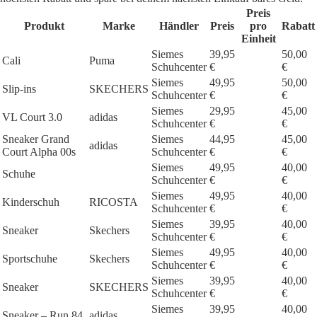
Preis
Produkt
Marke
Händler
Preis
pro
Rabatt
Einheit
Siemes
39,95
50,00
Cali
Puma
Schuhcenter
€
€
Siemes
49,95
50,00
Slip-ins
SKECHERS
Schuhcenter
€
€
Siemes
29,95
45,00
VL Court 3.0
adidas
Schuhcenter
€
€
Sneaker Grand
Siemes
44,95
45,00
adidas
Court Alpha 00s
Schuhcenter
€
€
Siemes
49,95
40,00
Schuhe
Schuhcenter
€
€
Siemes
49,95
40,00
Kinderschuh
RICOSTA
Schuhcenter
€
€
Siemes
39,95
40,00
Sneaker
Skechers
Schuhcenter
€
€
Siemes
49,95
40,00
Sportschuhe
Skechers
Schuhcenter
€
€
Siemes
39,95
40,00
Sneaker
SKECHERS
Schuhcenter
€
€
Siemes
39,95
40,00
Sneaker – Run 84
adidas