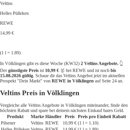
Veltins
Helles Pülleken
REWE
14,99 €
(1 l = 1.89)
In Völklingen gibt es diese Woche (KW32)
2 Veltins Angebote.
👆
Der
günstigste Preis
ist
10,99 €
🥇 bei REWE und ist noch
bis
15.08.2026 gültig
. Schaue dir das Veltins Angebot jetzt im aktuellen
Prospekt "Dein Markt" von
REWE in Völklingen
auf Seite 24 an.
Veltins Preis in Völklingen
Vergleiche alle Veltins Angebote in Völklingen miteinander, finde den
höchsten Rabatt und spare bei deinem nächsten Einkauf bares Geld.
Produkt
Marke
Händler
Preis
Preis pro Einheit
Rabatt
Pilsener
Veltins
REWE
10,99 €
(1 l = 1.10)
Helles Pülleken
Veltins
REWE
14,99 €
(1 l = 1.89)