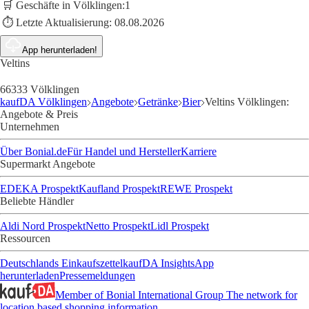
🛒 Geschäfte in Völklingen:
1
⏱️ Letzte Aktualisierung:
08.08.2026
App herunterladen!
Veltins
66333 Völklingen
kaufDA Völklingen
Angebote
Getränke
Bier
Veltins Völklingen:
Angebote & Preis
Unternehmen
Über Bonial.de
Für Handel und Hersteller
Karriere
Supermarkt Angebote
EDEKA Prospekt
Kaufland Prospekt
REWE Prospekt
Beliebte Händler
Aldi Nord Prospekt
Netto Prospekt
Lidl Prospekt
Ressourcen
Deutschlands Einkaufszettel
kaufDA Insights
App
herunterladen
Pressemeldungen
Member of Bonial International Group
The network for
location based shopping information