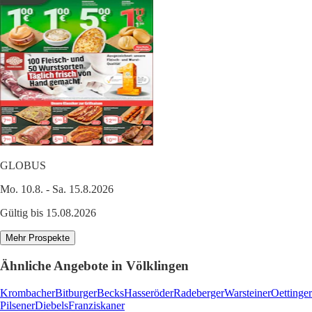
GLOBUS
Mo. 10.8. - Sa. 15.8.2026
Gültig bis 15.08.2026
Mehr Prospekte
Ähnliche Angebote in Völklingen
Krombacher
Bitburger
Becks
Hasseröder
Radeberger
Warsteiner
Oettinger
Pilsener
Diebels
Franziskaner