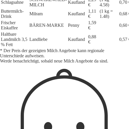
Schlagsahne
Kaufland
0,70 
MILCH
€
4.58)
Buttermilch-
1,11
(1 kg =
Milram
Kaufland
0,68 
Drink
€
1.48)
Frischer
1,59
BÄREN-MARKE
Penny
0,60 
Eiskaffee
€
Haltbare
0,88
Landmilch 3,5
Landliebe
Kaufland
0,57 
€
% Fett
* Der Preis der gezeigten Milch Angebote kann regionale
Unterschiede aufweisen.
Werde benachrichtigt, sobald neue Milch Angebote da sind.
1