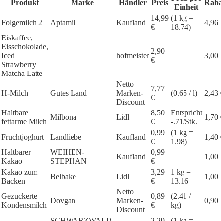
Produkt
Marke
Händler
Preis
Raba
Einheit
14,99
(1 kg =
Folgemilch 2
Aptamil
Kaufland
4,96 
€
18.74)
Eiskaffee,
Eisschokolade,
2,90
Iced
hofmeister
3,00 
€
Strawberry
Matcha Latte
Netto
7,77
H-Milch
Gutes Land
Marken-
(0.65 / l)
2,43 
€
Discount
Haltbare
8,50
Entspricht
Milbona
Lidl
1,70 
fettarme Milch
€
-.71/Stk.
0,99
(1 kg =
Fruchtjoghurt
Landliebe
Kaufland
1,40 
€
1.98)
Haltbarer
WEIHEN-
0,99
Kaufland
1,00 
Kakao
STEPHAN
€
Kakao zum
3,29
1 kg =
Belbake
Lidl
1,00 
Backen
€
13.16
Netto
Gezuckerte
0,89
(2.41 /
Dovgan
Marken-
0,90 
Kondensmilch
€
kg)
Discount
SCHWARZWALD-
2,29
(1 kg =