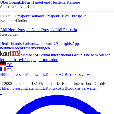
Über Bonial.de
Für Handel und Hersteller
Karriere
Supermarkt Angebote
EDEKA Prospekt
Kaufland Prospekt
REWE Prospekt
Beliebte Händler
Aldi Nord Prospekt
Netto Prospekt
Lidl Prospekt
Ressourcen
Deutschlands Einkaufszettel
kaufDA Insights
App
herunterladen
Pressemeldungen
Member of Bonial International Group
The network for
location based shopping information
DE
FR
Hilfe
Impressum
Datenschutz
Kontakt
AGB
Cookies verwalten
© 2008 - 2026 kaufDA Ein Portal der Bonial International GmbH
Hilfe
Impressum
Datenschutz
Kontakt
AGB
Cookies verwalten
1