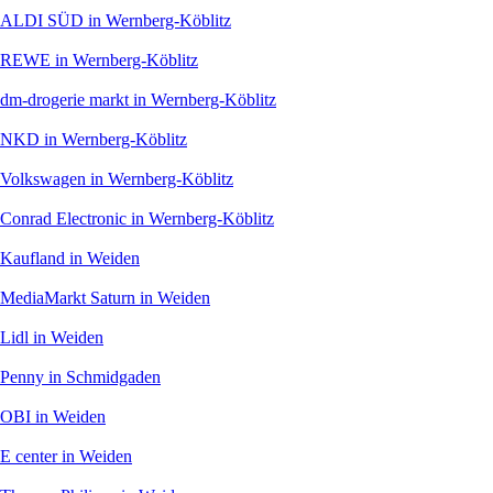
ALDI SÜD
in Wernberg-Köblitz
REWE
in Wernberg-Köblitz
dm-drogerie markt
in Wernberg-Köblitz
NKD
in Wernberg-Köblitz
Volkswagen
in Wernberg-Köblitz
Conrad Electronic
in Wernberg-Köblitz
Kaufland
in Weiden
MediaMarkt Saturn
in Weiden
Lidl
in Weiden
Penny
in Schmidgaden
OBI
in Weiden
E center
in Weiden