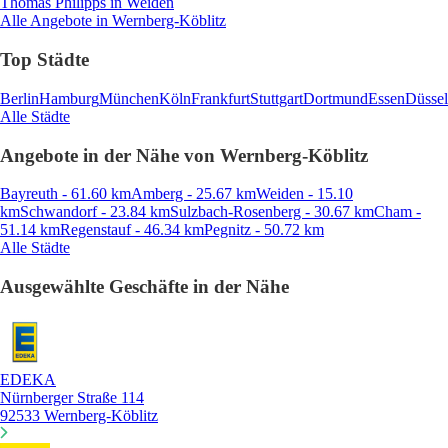
Thomas Philipps
in Weiden
Alle Angebote in Wernberg-Köblitz
Top Städte
Berlin
Hamburg
München
Köln
Frankfurt
Stuttgart
Dortmund
Essen
Düssel
Alle Städte
Angebote in der Nähe von Wernberg-Köblitz
Bayreuth - 61.60 km
Amberg - 25.67 km
Weiden - 15.10
km
Schwandorf - 23.84 km
Sulzbach-Rosenberg - 30.67 km
Cham -
51.14 km
Regenstauf - 46.34 km
Pegnitz - 50.72 km
Alle Städte
Ausgewählte Geschäfte in der Nähe
EDEKA
Nürnberger Straße 114
92533 Wernberg-Köblitz