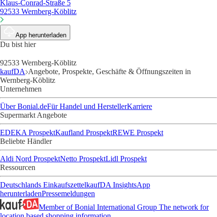
Klaus-Conrad-Straße 5
92533 Wernberg-Köblitz
App herunterladen
Du bist hier
92533 Wernberg-Köblitz
kaufDA
Angebote, Prospekte, Geschäfte & Öffnungszeiten in
Wernberg-Köblitz
Unternehmen
Über Bonial.de
Für Handel und Hersteller
Karriere
Supermarkt Angebote
EDEKA Prospekt
Kaufland Prospekt
REWE Prospekt
Beliebte Händler
Aldi Nord Prospekt
Netto Prospekt
Lidl Prospekt
Ressourcen
Deutschlands Einkaufszettel
kaufDA Insights
App
herunterladen
Pressemeldungen
Member of Bonial International Group
The network for
location based shopping information