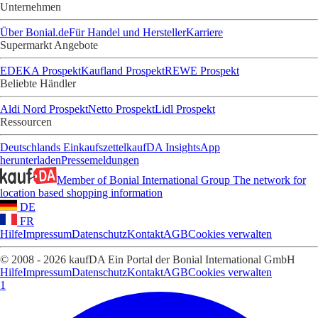
Unternehmen
Über Bonial.de
Für Handel und Hersteller
Karriere
Supermarkt Angebote
EDEKA Prospekt
Kaufland Prospekt
REWE Prospekt
Beliebte Händler
Aldi Nord Prospekt
Netto Prospekt
Lidl Prospekt
Ressourcen
Deutschlands Einkaufszettel
kaufDA Insights
App
herunterladen
Pressemeldungen
Member of Bonial International Group
The network for
location based shopping information
DE
FR
Hilfe
Impressum
Datenschutz
Kontakt
AGB
Cookies verwalten
© 2008 - 2026 kaufDA Ein Portal der Bonial International GmbH
Hilfe
Impressum
Datenschutz
Kontakt
AGB
Cookies verwalten
1