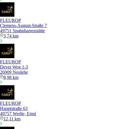
FLEUROP
Clemens-August-Straße 7
49751 Spahnharrenstätte
3,74 km
FLEUROP
Dever Weg 1-3
26909 Neulehe
8,98 km
FLEUROP
Hauptstraße 63
49757 Werlte, Emsl
12,11 km