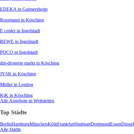
EDEKA
in Gaimersheim
Rossmann
in Kösching
E center
in Ingolstadt
REWE
in Ingolstadt
POCO
in Ingolstadt
dm-drogerie markt
in Kösching
JYSK
in Kösching
Müller
in Lenting
KiK
in Kösching
Alle Angebote in Wettstetten
Top Städte
Berlin
Hamburg
München
Köln
Frankfurt
Stuttgart
Dortmund
Essen
Düssel
Alle Städte