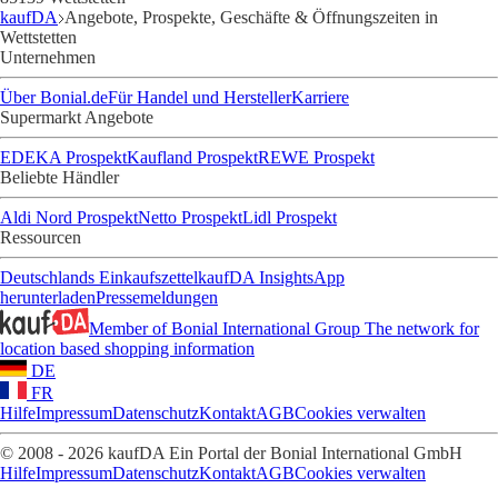
kaufDA
Angebote, Prospekte, Geschäfte & Öffnungszeiten in
Wettstetten
Unternehmen
Über Bonial.de
Für Handel und Hersteller
Karriere
Supermarkt Angebote
EDEKA Prospekt
Kaufland Prospekt
REWE Prospekt
Beliebte Händler
Aldi Nord Prospekt
Netto Prospekt
Lidl Prospekt
Ressourcen
Deutschlands Einkaufszettel
kaufDA Insights
App
herunterladen
Pressemeldungen
Member of Bonial International Group
The network for
location based shopping information
DE
FR
Hilfe
Impressum
Datenschutz
Kontakt
AGB
Cookies verwalten
© 2008 - 2026 kaufDA Ein Portal der Bonial International GmbH
Hilfe
Impressum
Datenschutz
Kontakt
AGB
Cookies verwalten