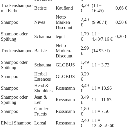
Trockenshampoo
3,29
(1 l =
Batiste
Kaufland
0,66 €
mit Farbe
€
16.45)
Netto
2,49
Shampoo
Nivea
Marken-
(9.96 / l)
0,50 €
€
Discount
Shampoo oder
1,79
1 l =
Schauma
tegut
0,20 €
Spülung
€
4,48/7,16 €
Netto
2,99
Trockenshampoo
Batiste
Marken-
(14.95 / l)
€
Discount
Shampoo oder
1,49
Schauma
GLOBUS
1 l = 3.73
Spülung
€
Herbal
3,29
Shampoo
GLOBUS
Essences
€
Head &
3,49
Shampoo
Rossmann
1 l = 13.96
Shoulders
€
Shampoo oder
Jean &
3,49
Rossmann
1 l = 11.63
Spülung
Len
€
Garnier
1,89
Shampoo
Rossmann
1 l = 7.56
Fructis
€
2,40
1 l =
Elvital Shampoo
Loreal
Rossmann
€
12.-/8.-/9.60