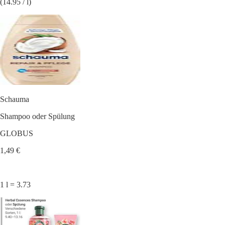
(14.95 / l)
Schauma
Shampoo oder Spülung
GLOBUS
1,49 €
1 l = 3.73