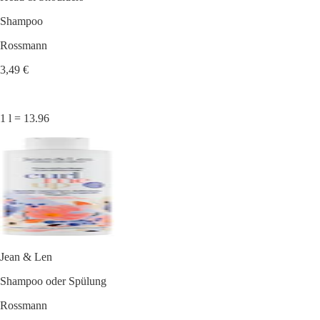
Shampoo
Rossmann
3,49 €
1 l = 13.96
Jean & Len
Shampoo oder Spülung
Rossmann