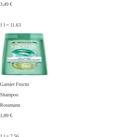
3,49 €
1 l = 11.63
Garnier Fructis
Shampoo
Rossmann
1,89 €
1 l = 7.56