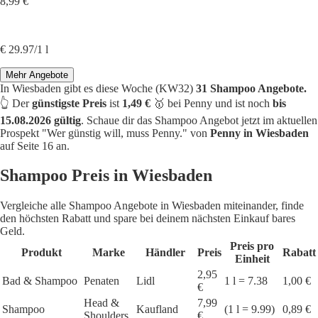
8,99 €
€ 29.97/1 l
Mehr Angebote
In Wiesbaden gibt es diese Woche (KW32)
31 Shampoo Angebote.
👆 Der
günstigste Preis
ist
1,49 €
🥇 bei Penny und ist noch
bis
15.08.2026 gültig
. Schaue dir das Shampoo Angebot jetzt im aktuellen
Prospekt "Wer günstig will, muss Penny." von
Penny in Wiesbaden
auf Seite 16 an.
Shampoo Preis in Wiesbaden
Vergleiche alle Shampoo Angebote in Wiesbaden miteinander, finde
den höchsten Rabatt und spare bei deinem nächsten Einkauf bares
Geld.
Preis pro
Produkt
Marke
Händler
Preis
Rabatt
Einheit
2,95
Bad & Shampoo
Penaten
Lidl
1 l = 7.38
1,00 €
€
Head &
7,99
Shampoo
Kaufland
(1 l = 9.99)
0,89 €
Shoulders
€