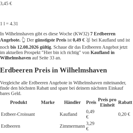
3,45 €
1 l = 4.31
In Wilhelmshaven gibt es diese Woche (KW32)
7 Erdbeeren
Angebote.
👆 Der
günstigste Preis
ist
0,49 €
🥇 bei Kaufland und ist
noch
bis 12.08.2026 gültig
. Schaue dir das Erdbeeren Angebot jetzt
im aktuellen Prospekt "Hier bin ich richtig" von
Kaufland in
Wilhelmshaven
auf Seite 33 an.
Erdbeeren Preis in Wilhelmshaven
Vergleiche alle Erdbeeren Angebote in Wilhelmshaven miteinander,
finde den höchsten Rabatt und spare bei deinem nächsten Einkauf
bares Geld.
Preis pro
Produkt
Marke
Händler
Preis
Rabatt
Einheit
0,49
Erdbeer-Croissant
Kaufland
0,20 €
€
3,29
Erdbeeren
Zimmermann
€