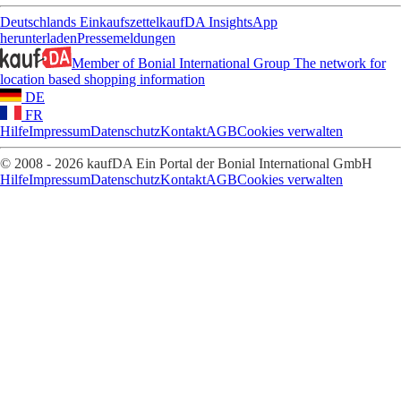
Deutschlands Einkaufszettel
kaufDA Insights
App
herunterladen
Pressemeldungen
Member of Bonial International Group
The network for
location based shopping information
DE
FR
Hilfe
Impressum
Datenschutz
Kontakt
AGB
Cookies verwalten
© 2008 - 2026 kaufDA Ein Portal der Bonial International GmbH
Hilfe
Impressum
Datenschutz
Kontakt
AGB
Cookies verwalten