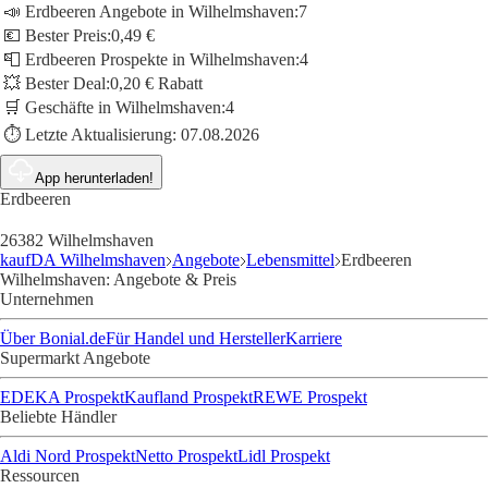
📣 Erdbeeren Angebote in Wilhelmshaven:
7
💶 Bester Preis:
0,49 €
📮 Erdbeeren Prospekte in Wilhelmshaven:
4
💥 Bester Deal:
0,20 € Rabatt
🛒 Geschäfte in Wilhelmshaven:
4
⏱️ Letzte Aktualisierung:
07.08.2026
App herunterladen!
Erdbeeren
26382 Wilhelmshaven
kaufDA Wilhelmshaven
Angebote
Lebensmittel
Erdbeeren
Wilhelmshaven: Angebote & Preis
Unternehmen
Über Bonial.de
Für Handel und Hersteller
Karriere
Supermarkt Angebote
EDEKA Prospekt
Kaufland Prospekt
REWE Prospekt
Beliebte Händler
Aldi Nord Prospekt
Netto Prospekt
Lidl Prospekt
Ressourcen