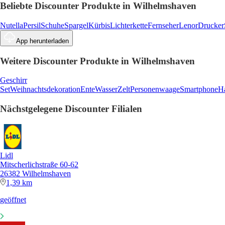
Beliebte Discounter Produkte in Wilhelmshaven
Nutella
Persil
Schuhe
Spargel
Kürbis
Lichterkette
Fernseher
Lenor
Drucker
App herunterladen
Weitere Discounter Produkte in Wilhelmshaven
Geschirr
Set
Weihnachtsdekoration
Ente
Wasser
Zelt
Personenwaage
Smartphone
H
Nächstgelegene Discounter Filialen
Lidl
Mitscherlichstraße 60-62
26382 Wilhelmshaven
1,39 km
geöffnet