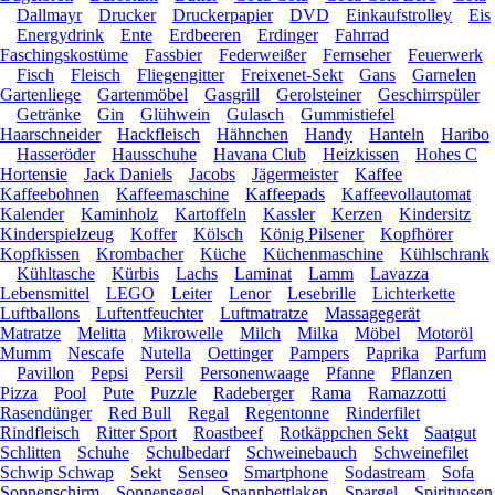
Dallmayr
Drucker
Druckerpapier
DVD
Einkaufstrolley
Eis
Energydrink
Ente
Erdbeeren
Erdinger
Fahrrad
Faschingskostüme
Fassbier
Federweißer
Fernseher
Feuerwerk
Fisch
Fleisch
Fliegengitter
Freixenet-Sekt
Gans
Garnelen
Gartenliege
Gartenmöbel
Gasgrill
Gerolsteiner
Geschirrspüler
Getränke
Gin
Glühwein
Gulasch
Gummistiefel
Haarschneider
Hackfleisch
Hähnchen
Handy
Hanteln
Haribo
Hasseröder
Hausschuhe
Havana Club
Heizkissen
Hohes C
Hortensie
Jack Daniels
Jacobs
Jägermeister
Kaffee
Kaffeebohnen
Kaffeemaschine
Kaffeepads
Kaffeevollautomat
Kalender
Kaminholz
Kartoffeln
Kassler
Kerzen
Kindersitz
Kinderspielzeug
Koffer
Kölsch
König Pilsener
Kopfhörer
Kopfkissen
Krombacher
Küche
Küchenmaschine
Kühlschrank
Kühltasche
Kürbis
Lachs
Laminat
Lamm
Lavazza
Lebensmittel
LEGO
Leiter
Lenor
Lesebrille
Lichterkette
Luftballons
Luftentfeuchter
Luftmatratze
Massagegerät
Matratze
Melitta
Mikrowelle
Milch
Milka
Möbel
Motoröl
Mumm
Nescafe
Nutella
Oettinger
Pampers
Paprika
Parfum
Pavillon
Pepsi
Persil
Personenwaage
Pfanne
Pflanzen
Pizza
Pool
Pute
Puzzle
Radeberger
Rama
Ramazzotti
Rasendünger
Red Bull
Regal
Regentonne
Rinderfilet
Rindfleisch
Ritter Sport
Roastbeef
Rotkäppchen Sekt
Saatgut
Schlitten
Schuhe
Schulbedarf
Schweinebauch
Schweinefilet
Schwip Schwap
Sekt
Senseo
Smartphone
Sodastream
Sofa
Sonnenschirm
Sonnensegel
Spannbettlaken
Spargel
Spirituosen