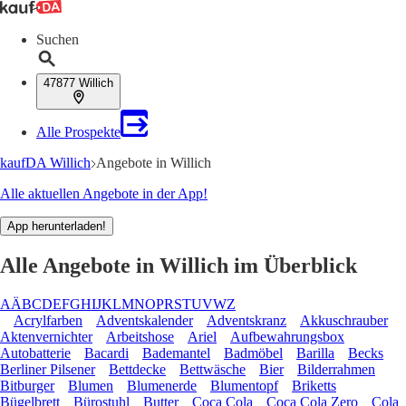
Suchen
47877 Willich
Alle Prospekte
kaufDA Willich
Angebote in Willich
Alle aktuellen Angebote in der App!
App herunterladen!
Alle Angebote in Willich im Überblick
A
Ä
B
C
D
E
F
G
H
I
J
K
L
M
N
O
P
R
S
T
U
V
W
Z
Acrylfarben
Adventskalender
Adventskranz
Akkuschrauber
Aktenvernichter
Arbeitshose
Ariel
Aufbewahrungsbox
Autobatterie
Bacardi
Bademantel
Badmöbel
Barilla
Becks
Berliner Pilsener
Bettdecke
Bettwäsche
Bier
Bilderrahmen
Bitburger
Blumen
Blumenerde
Blumentopf
Briketts
Bügelbrett
Bürostuhl
Butter
Coca Cola
Coca Cola Zero
Cola