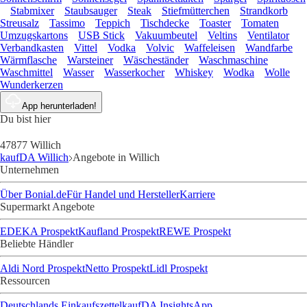
Stabmixer
Staubsauger
Steak
Stiefmütterchen
Strandkorb
Streusalz
Tassimo
Teppich
Tischdecke
Toaster
Tomaten
Umzugskartons
USB Stick
Vakuumbeutel
Veltins
Ventilator
Verbandkasten
Vittel
Vodka
Volvic
Waffeleisen
Wandfarbe
Wärmflasche
Warsteiner
Wäscheständer
Waschmaschine
Waschmittel
Wasser
Wasserkocher
Whiskey
Wodka
Wolle
Wunderkerzen
App herunterladen!
Du bist hier
47877 Willich
kaufDA Willich
Angebote in Willich
Unternehmen
Über Bonial.de
Für Handel und Hersteller
Karriere
Supermarkt Angebote
EDEKA Prospekt
Kaufland Prospekt
REWE Prospekt
Beliebte Händler
Aldi Nord Prospekt
Netto Prospekt
Lidl Prospekt
Ressourcen
Deutschlands Einkaufszettel
kaufDA Insights
App