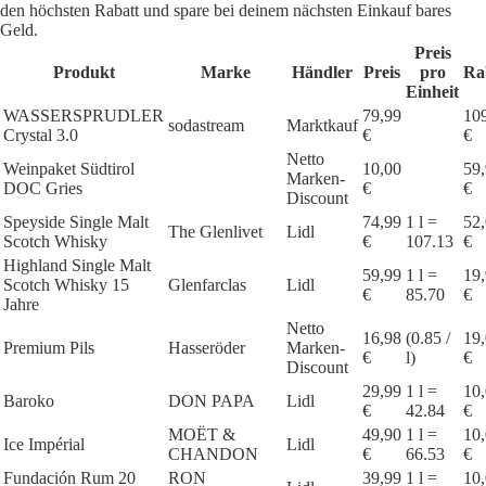
den höchsten Rabatt und spare bei deinem nächsten Einkauf bares
Geld.
Preis
Produkt
Marke
Händler
Preis
pro
Ra
Einheit
WASSERSPRUDLER
79,99
10
sodastream
Marktkauf
Crystal 3.0
€
€
Netto
Weinpaket Südtirol
10,00
59
Marken-
DOC Gries
€
€
Discount
Speyside Single Malt
74,99
1 l =
52
The Glenlivet
Lidl
Scotch Whisky
€
107.13
€
Highland Single Malt
59,99
1 l =
19
Scotch Whisky 15
Glenfarclas
Lidl
€
85.70
€
Jahre
Netto
16,98
(0.85 /
19
Premium Pils
Hasseröder
Marken-
€
l)
€
Discount
29,99
1 l =
10
Baroko
DON PAPA
Lidl
€
42.84
€
MOËT &
49,90
1 l =
10
Ice Impérial
Lidl
CHANDON
€
66.53
€
Fundación Rum 20
RON
39,99
1 l =
10