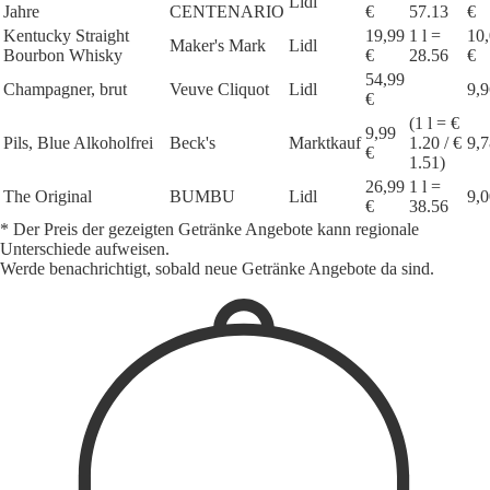
Lidl
Jahre
CENTENARIO
€
57.13
€
Kentucky Straight
19,99
1 l =
10
Maker's Mark
Lidl
Bourbon Whisky
€
28.56
€
54,99
Champagner, brut
Veuve Cliquot
Lidl
9,9
€
(1 l = €
9,99
Pils, Blue Alkoholfrei
Beck's
Marktkauf
1.20 / €
9,7
€
1.51)
26,99
1 l =
The Original
BUMBU
Lidl
9,0
€
38.56
* Der Preis der gezeigten Getränke Angebote kann regionale
Unterschiede aufweisen.
Werde benachrichtigt, sobald neue Getränke Angebote da sind.
1