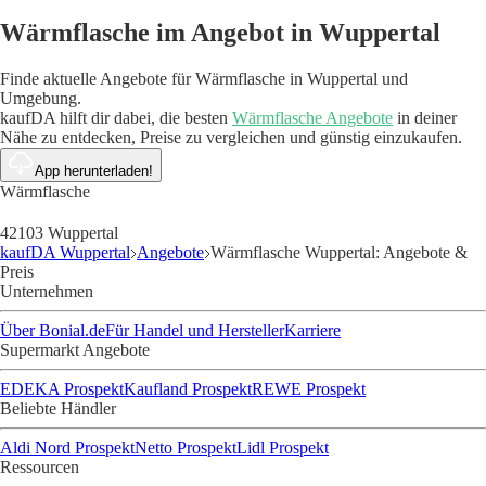
Wärmflasche im Angebot in Wuppertal
Finde aktuelle Angebote für Wärmflasche in Wuppertal und
Umgebung.
kaufDA hilft dir dabei, die besten
Wärmflasche Angebote
in deiner
Nähe zu entdecken, Preise zu vergleichen und günstig einzukaufen.
App herunterladen!
Wärmflasche
42103 Wuppertal
kaufDA Wuppertal
Angebote
Wärmflasche Wuppertal: Angebote &
Preis
Unternehmen
Über Bonial.de
Für Handel und Hersteller
Karriere
Supermarkt Angebote
EDEKA Prospekt
Kaufland Prospekt
REWE Prospekt
Beliebte Händler
Aldi Nord Prospekt
Netto Prospekt
Lidl Prospekt
Ressourcen