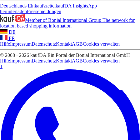
Deutschlands Einkaufszettel
kaufDA Insights
App
herunterladen
Pressemeldungen
Member of Bonial International Group
The network for
location based shopping information
DE
FR
Hilfe
Impressum
Datenschutz
Kontakt
AGB
Cookies verwalten
© 2008 - 2026 kaufDA Ein Portal der Bonial International GmbH
Hilfe
Impressum
Datenschutz
Kontakt
AGB
Cookies verwalten
1