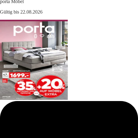
porta Möbel
Gültig bis 22.08.2026