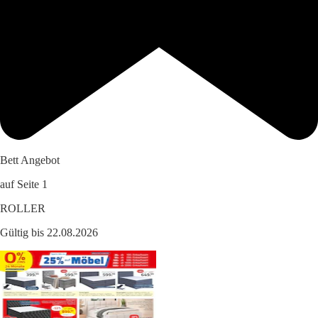
Bett Angebot
auf Seite 1
ROLLER
Gültig bis 22.08.2026