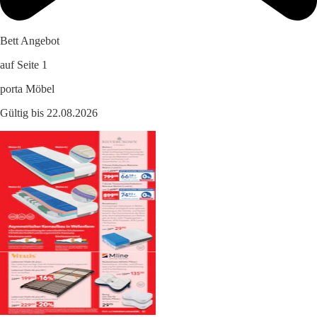
Bett Angebot
auf Seite 1
porta Möbel
Gültig bis 22.08.2026