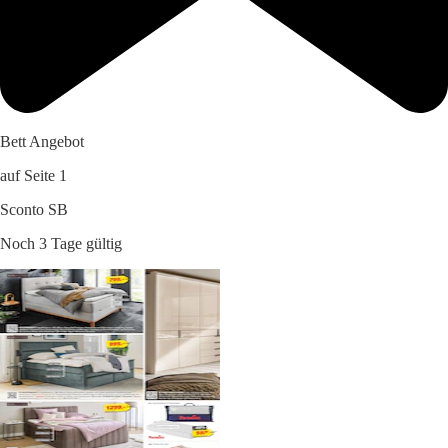
Bett Angebot
auf Seite 1
Sconto SB
Noch 3 Tage gültig