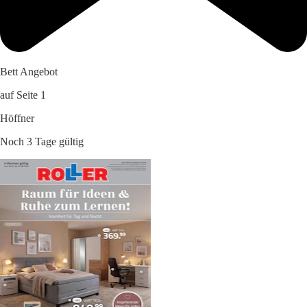
Bett Angebot
auf Seite 1
Höffner
Noch 3 Tage gültig