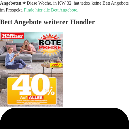
Angeboten.⭐️
Diese Woche, in KW 32, hat tedox keine Bett Angebote
im Prospekt.
Finde hier alle Bett Angebote.
Bett Angebote weiterer Händler