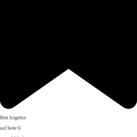
Bett Angebot
auf Seite 6