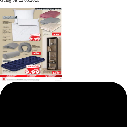
Gültig bis 22.08.2026