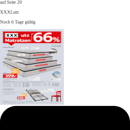
auf Seite 29
XXXLutz
Noch 6 Tage gültig