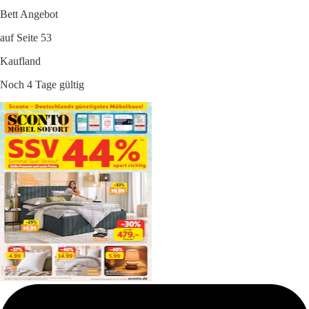
Bett Angebot
auf Seite 53
Kaufland
Noch 4 Tage gültig