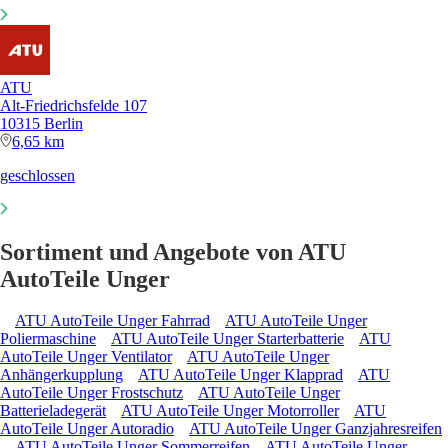
ATU
Alt-Friedrichsfelde 107
10315 Berlin
6,65 km
geschlossen
Sortiment und Angebote von ATU
AutoTeile Unger
ATU AutoTeile Unger Fahrrad
ATU AutoTeile Unger
Poliermaschine
ATU AutoTeile Unger Starterbatterie
ATU
AutoTeile Unger Ventilator
ATU AutoTeile Unger
Anhängerkupplung
ATU AutoTeile Unger Klapprad
ATU
AutoTeile Unger Frostschutz
ATU AutoTeile Unger
Batterieladegerät
ATU AutoTeile Unger Motorroller
ATU
AutoTeile Unger Autoradio
ATU AutoTeile Unger Ganzjahresreifen
ATU AutoTeile Unger Sommerreifen
ATU AutoTeile Unger