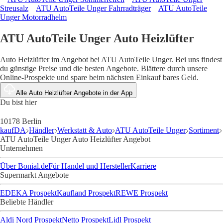
Streusalz
ATU AutoTeile Unger Fahrradträger
ATU AutoTeile
Unger Motorradhelm
ATU AutoTeile Unger Auto Heizlüfter
Auto Heizlüfter im Angebot bei ATU AutoTeile Unger. Bei uns findest
du günstige Preise und die besten Angebote. Blättere durch unsere
Online-Prospekte und spare beim nächsten Einkauf bares Geld.
Alle Auto Heizlüfter Angebote in der App
Du bist hier
10178 Berlin
kaufDA
Händler
Werkstatt & Auto
ATU AutoTeile Unger
Sortiment
ATU AutoTeile Unger Auto Heizlüfter Angebot
Unternehmen
Über Bonial.de
Für Handel und Hersteller
Karriere
Supermarkt Angebote
EDEKA Prospekt
Kaufland Prospekt
REWE Prospekt
Beliebte Händler
Aldi Nord Prospekt
Netto Prospekt
Lidl Prospekt