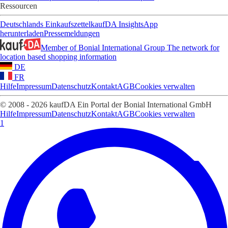
Ressourcen
Deutschlands Einkaufszettel
kaufDA Insights
App
herunterladen
Pressemeldungen
Member of Bonial International Group
The network for
location based shopping information
DE
FR
Hilfe
Impressum
Datenschutz
Kontakt
AGB
Cookies verwalten
© 2008 - 2026 kaufDA Ein Portal der Bonial International GmbH
Hilfe
Impressum
Datenschutz
Kontakt
AGB
Cookies verwalten
1