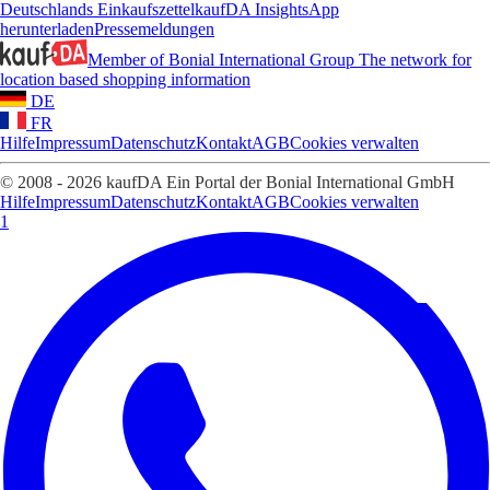
Deutschlands Einkaufszettel
kaufDA Insights
App
herunterladen
Pressemeldungen
Member of Bonial International Group
The network for
location based shopping information
DE
FR
Hilfe
Impressum
Datenschutz
Kontakt
AGB
Cookies verwalten
© 2008 - 2026 kaufDA Ein Portal der Bonial International GmbH
Hilfe
Impressum
Datenschutz
Kontakt
AGB
Cookies verwalten
1