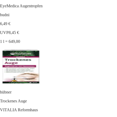
EyeMedica Augentropfen
budni
6,49 €
UVP
8,45 €
1 l = 649,00
hübner
Trockenes Auge
VITALIA Reformhaus