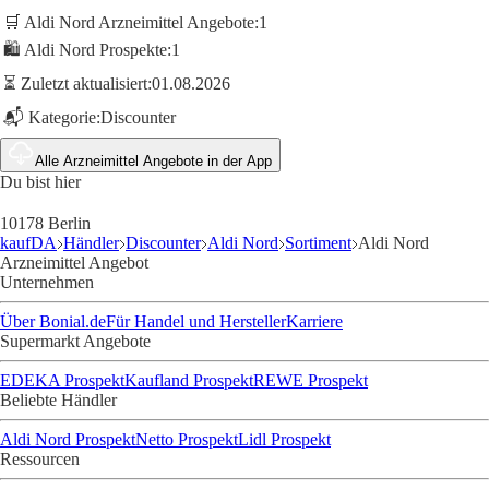
🛒 Aldi Nord Arzneimittel Angebote:
1
🛍️ Aldi Nord Prospekte:
1
⏳ Zuletzt aktualisiert:
01.08.2026
📬 Kategorie:
Discounter
Alle Arzneimittel Angebote in der App
Du bist hier
10178 Berlin
kaufDA
Händler
Discounter
Aldi Nord
Sortiment
Aldi Nord
Arzneimittel Angebot
Unternehmen
Über Bonial.de
Für Handel und Hersteller
Karriere
Supermarkt Angebote
EDEKA Prospekt
Kaufland Prospekt
REWE Prospekt
Beliebte Händler
Aldi Nord Prospekt
Netto Prospekt
Lidl Prospekt
Ressourcen