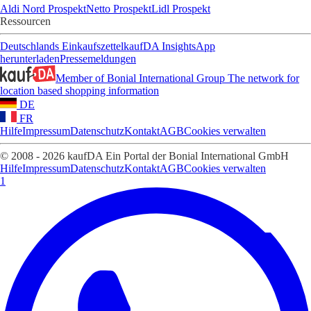
Aldi Nord Prospekt
Netto Prospekt
Lidl Prospekt
Ressourcen
Deutschlands Einkaufszettel
kaufDA Insights
App
herunterladen
Pressemeldungen
Member of Bonial International Group
The network for
location based shopping information
DE
FR
Hilfe
Impressum
Datenschutz
Kontakt
AGB
Cookies verwalten
© 2008 - 2026 kaufDA Ein Portal der Bonial International GmbH
Hilfe
Impressum
Datenschutz
Kontakt
AGB
Cookies verwalten
1