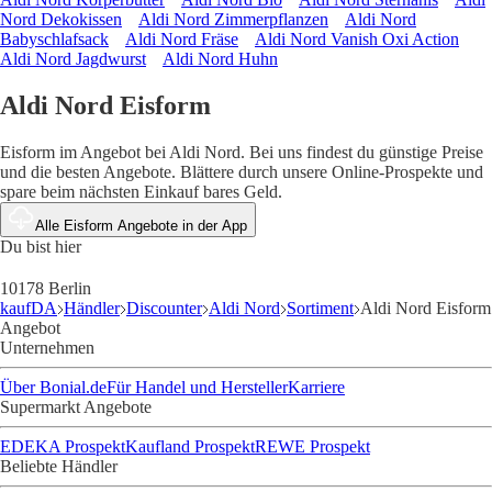
Nord Dekokissen
Aldi Nord Zimmerpflanzen
Aldi Nord
Babyschlafsack
Aldi Nord Fräse
Aldi Nord Vanish Oxi Action
Aldi Nord Jagdwurst
Aldi Nord Huhn
Aldi Nord Eisform
Eisform im Angebot bei Aldi Nord. Bei uns findest du günstige Preise
und die besten Angebote. Blättere durch unsere Online-Prospekte und
spare beim nächsten Einkauf bares Geld.
Alle Eisform Angebote in der App
Du bist hier
10178 Berlin
kaufDA
Händler
Discounter
Aldi Nord
Sortiment
Aldi Nord Eisform
Angebot
Unternehmen
Über Bonial.de
Für Handel und Hersteller
Karriere
Supermarkt Angebote
EDEKA Prospekt
Kaufland Prospekt
REWE Prospekt
Beliebte Händler