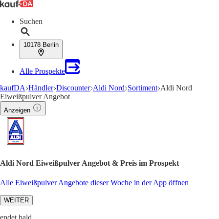
Suchen
10178 Berlin
Alle Prospekte
kaufDA
Händler
Discounter
Aldi Nord
Sortiment
Aldi Nord
Eiweißpulver Angebot
Anzeigen
Aldi Nord Eiweißpulver Angebot & Preis im Prospekt
Alle Eiweißpulver Angebote dieser Woche in der App öffnen
WEITER
endet bald