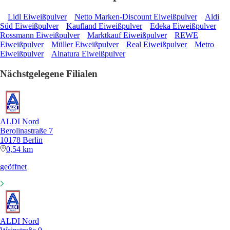
Lidl Eiweißpulver
Netto Marken-Discount Eiweißpulver
Aldi
Süd Eiweißpulver
Kaufland Eiweißpulver
Edeka Eiweißpulver
Rossmann Eiweißpulver
Marktkauf Eiweißpulver
REWE
Eiweißpulver
Müller Eiweißpulver
Real Eiweißpulver
Metro
Eiweißpulver
Alnatura Eiweißpulver
Nächstgelegene Filialen
ALDI Nord
Berolinastraße 7
10178 Berlin
0,54 km
geöffnet
ALDI Nord