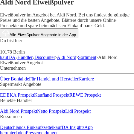
Aldi Nord Eiweißpulver
Eiweißpulver im Angebot bei Aldi Nord. Bei uns findest du günstige
Preise und die besten Angebote. Blättere durch unsere Online-
Prospekte und spare beim nächsten Einkauf bares Geld.
Alle Eiweißpulver Angebote in der App
Du bist hier
10178 Berlin
kaufDA
Händler
Discounter
Aldi Nord
Sortiment
Aldi Nord
Eiweißpulver Angebot
Unternehmen
Über Bonial.de
Für Handel und Hersteller
Karriere
Supermarkt Angebote
EDEKA Prospekt
Kaufland Prospekt
REWE Prospekt
Beliebte Händler
Aldi Nord Prospekt
Netto Prospekt
Lidl Prospekt
Ressourcen
Deutschlands Einkaufszettel
kaufDA Insights
App
herunterladen
Pressemeldungen