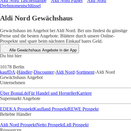
Aldi Nord Taschenlampe
Aldi Nord Papier
Aldi Nord
Drehmomentschlüssel
Aldi Nord Gewächshaus
Gewächshaus im Angebot bei Aldi Nord. Bei uns findest du günstige
Preise und die besten Angebote. Blättere durch unsere Online-
Prospekte und spare beim nächsten Einkauf bares Geld.
Alle Gewächshaus Angebote in der App
Du bist hier
10178 Berlin
kaufDA
Händler
Discounter
Aldi Nord
Sortiment
Aldi Nord
Gewächshaus Angebot
Unternehmen
Über Bonial.de
Für Handel und Hersteller
Karriere
Supermarkt Angebote
EDEKA Prospekt
Kaufland Prospekt
REWE Prospekt
Beliebte Händler
Aldi Nord Prospekt
Netto Prospekt
Lidl Prospekt
Ressourcen