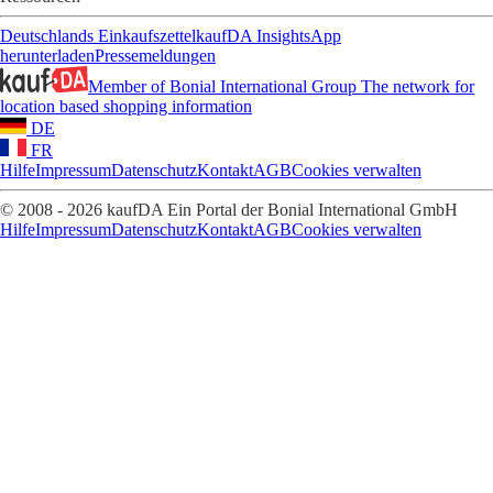
Deutschlands Einkaufszettel
kaufDA Insights
App
herunterladen
Pressemeldungen
Member of Bonial International Group
The network for
location based shopping information
DE
FR
Hilfe
Impressum
Datenschutz
Kontakt
AGB
Cookies verwalten
© 2008 - 2026 kaufDA Ein Portal der Bonial International GmbH
Hilfe
Impressum
Datenschutz
Kontakt
AGB
Cookies verwalten