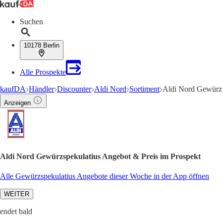
Suchen
10178 Berlin
Alle Prospekte
kaufDA
Händler
Discounter
Aldi Nord
Sortiment
Aldi Nord Gewürz
Anzeigen
Aldi Nord Gewürzspekulatius Angebot & Preis im Prospekt
Alle Gewürzspekulatius Angebote dieser Woche in der App öffnen
WEITER
endet bald