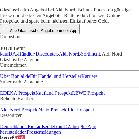
Glasflasche im Angebot bei Aldi Nord. Bei uns findest du günstige
Preise und die besten Angebote. Blättere durch unsere Online-
Prospekte und spare beim nächsten Einkauf bares Geld.
Alle Glasflasche Angebote in der App
Du bist hier
10178 Berlin
kaufDA
Händler
Discounter
Aldi Nord
Sortiment
Aldi Nord
Glasflasche Angebot
Unternehmen
Über Bonial.de
Für Handel und Hersteller
Karriere
Supermarkt Angebote
EDEKA Prospekt
Kaufland Prospekt
REWE Prospekt
Beliebte Händler
Aldi Nord Prospekt
Netto Prospekt
Lidl Prospekt
Ressourcen
Deutschlands Einkaufszettel
kaufDA Insights
App
herunterladen
Pressemeldungen