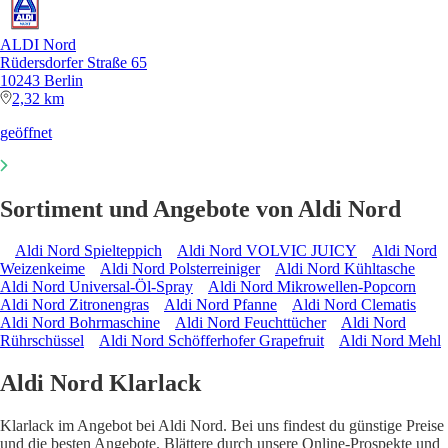
ALDI Nord
Rüdersdorfer Straße 65
10243 Berlin
2,32 km
geöffnet
Sortiment und Angebote von Aldi Nord
Aldi Nord Spielteppich
Aldi Nord VOLVIC JUICY
Aldi Nord
Weizenkeime
Aldi Nord Polsterreiniger
Aldi Nord Kühltasche
Aldi Nord Universal-Öl-Spray
Aldi Nord Mikrowellen-Popcorn
Aldi Nord Zitronengras
Aldi Nord Pfanne
Aldi Nord Clematis
Aldi Nord Bohrmaschine
Aldi Nord Feuchttücher
Aldi Nord
Rührschüssel
Aldi Nord Schöfferhofer Grapefruit
Aldi Nord Mehl
Aldi Nord Klarlack
Klarlack im Angebot bei Aldi Nord. Bei uns findest du günstige Preise
und die besten Angebote. Blättere durch unsere Online-Prospekte und