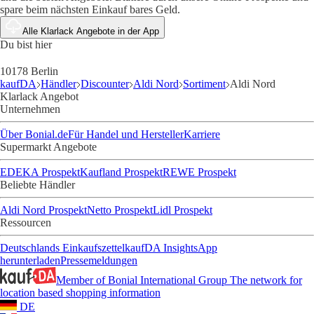
spare beim nächsten Einkauf bares Geld.
Alle Klarlack Angebote in der App
Du bist hier
10178 Berlin
kaufDA
Händler
Discounter
Aldi Nord
Sortiment
Aldi Nord
Klarlack Angebot
Unternehmen
Über Bonial.de
Für Handel und Hersteller
Karriere
Supermarkt Angebote
EDEKA Prospekt
Kaufland Prospekt
REWE Prospekt
Beliebte Händler
Aldi Nord Prospekt
Netto Prospekt
Lidl Prospekt
Ressourcen
Deutschlands Einkaufszettel
kaufDA Insights
App
herunterladen
Pressemeldungen
Member of Bonial International Group
The network for
location based shopping information
DE