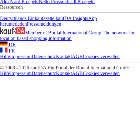
Aldi Nord Prospekt
Netto Prospekt
Lidl Prospekt
Ressourcen
Deutschlands Einkaufszettel
kaufDA Insights
App
herunterladen
Pressemeldungen
Member of Bonial International Group
The network for
location based shopping information
DE
FR
Hilfe
Impressum
Datenschutz
Kontakt
AGB
Cookies verwalten
© 2008 - 2026 kaufDA Ein Portal der Bonial International GmbH
Hilfe
Impressum
Datenschutz
Kontakt
AGB
Cookies verwalten