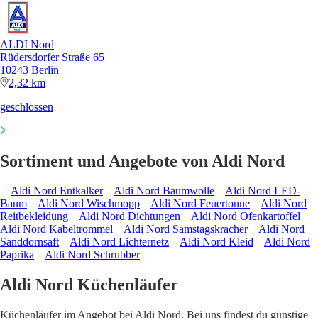
ALDI Nord
Rüdersdorfer Straße 65
10243 Berlin
2,32 km
geschlossen
Sortiment und Angebote von Aldi Nord
Aldi Nord Entkalker
Aldi Nord Baumwolle
Aldi Nord LED-
Baum
Aldi Nord Wischmopp
Aldi Nord Feuertonne
Aldi Nord
Reitbekleidung
Aldi Nord Dichtungen
Aldi Nord Ofenkartoffel
Aldi Nord Kabeltrommel
Aldi Nord Samstagskracher
Aldi Nord
Sanddornsaft
Aldi Nord Lichternetz
Aldi Nord Kleid
Aldi Nord
Paprika
Aldi Nord Schrubber
Aldi Nord Küchenläufer
Küchenläufer im Angebot bei Aldi Nord. Bei uns findest du günstige