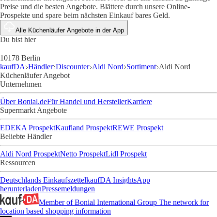
Preise und die besten Angebote. Blättere durch unsere Online-
Prospekte und spare beim nächsten Einkauf bares Geld.
Alle Küchenläufer Angebote in der App
Du bist hier
10178 Berlin
kaufDA
Händler
Discounter
Aldi Nord
Sortiment
Aldi Nord
Küchenläufer Angebot
Unternehmen
Über Bonial.de
Für Handel und Hersteller
Karriere
Supermarkt Angebote
EDEKA Prospekt
Kaufland Prospekt
REWE Prospekt
Beliebte Händler
Aldi Nord Prospekt
Netto Prospekt
Lidl Prospekt
Ressourcen
Deutschlands Einkaufszettel
kaufDA Insights
App
herunterladen
Pressemeldungen
Member of Bonial International Group
The network for
location based shopping information