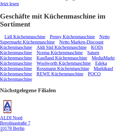
Jetzt lesen
Geschäfte mit Küchenmaschine im
Sortiment
Lidl Küchenmaschine
Penny Küchenmaschine
Netto
Supermarkt Küchenmaschine
Netto Marken-Discount
Küchenmaschine
Aldi Süd Küchenmaschine
KODi
Küchenmaschine
Norma Küchenmaschine
Saturn
Küchenmaschine
Kaufland Küchenmaschine
MediaMarkt
Küchenmaschine
Woolworth Küchenmaschine
Edeka
Küchenmaschine
Rossmann Küchenmaschine
Marktkauf
Küchenmaschine
REWE Küchenmaschine
POCO
Küchenmaschine
Nächstgelegene Filialen
ALDI Nord
Berolinastraße 7
10178 Berlin