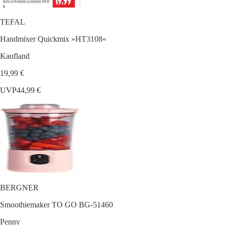
TEFAL
Handmixer Quickmix »HT3108«
Kaufland
19,99 €
UVP
44,99 €
BERGNER
Smoothiemaker TO GO BG-51460
Penny