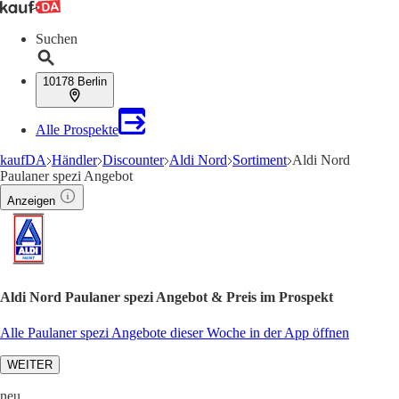
Suchen
10178 Berlin
Alle Prospekte
kaufDA
Händler
Discounter
Aldi Nord
Sortiment
Aldi Nord
Paulaner spezi Angebot
Anzeigen
Aldi Nord Paulaner spezi Angebot & Preis im Prospekt
Alle Paulaner spezi Angebote dieser Woche in der App öffnen
WEITER
neu