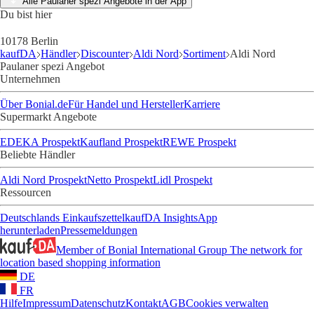
Alle Paulaner spezi Angebote in der App
Du bist hier
10178 Berlin
kaufDA
Händler
Discounter
Aldi Nord
Sortiment
Aldi Nord
Paulaner spezi Angebot
Unternehmen
Über Bonial.de
Für Handel und Hersteller
Karriere
Supermarkt Angebote
EDEKA Prospekt
Kaufland Prospekt
REWE Prospekt
Beliebte Händler
Aldi Nord Prospekt
Netto Prospekt
Lidl Prospekt
Ressourcen
Deutschlands Einkaufszettel
kaufDA Insights
App
herunterladen
Pressemeldungen
Member of Bonial International Group
The network for
location based shopping information
DE
FR
Hilfe
Impressum
Datenschutz
Kontakt
AGB
Cookies verwalten