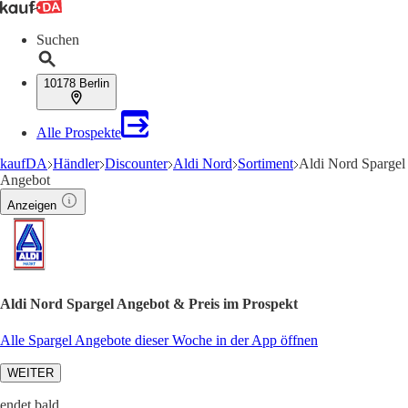
Suchen
10178 Berlin
Alle Prospekte
kaufDA
Händler
Discounter
Aldi Nord
Sortiment
Aldi Nord Spargel
Angebot
Anzeigen
Aldi Nord Spargel Angebot & Preis im Prospekt
Alle Spargel Angebote dieser Woche in der App öffnen
WEITER
endet bald