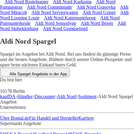
Aldi Nord Bastelpapier
Aldi Nord Kurkuma
Aldi Nord
Pampasgras
Aldi Nord Gummimatte
Aldi Nord Grasovka
Aldi
Nord Miracoli
Aldi Nord Servierwagen
Aldi Nord Gräser
Aldi
Nord Looping Louie
Aldi Nord Katzenspielzeug
Aldi Nord
Putenunterkeule
Aldi Nord Sensodyne
Aldi Nord Besen
Aldi
Nord Skibekleidung
Aldi Nord Gemüsefond
Aldi Nord Spargel
Spargel im Angebot bei Aldi Nord. Bei uns findest du günstige Preise
und die besten Angebote. Blättere durch unsere Online-Prospekte und
spare beim nächsten Einkauf bares Geld.
Alle Spargel Angebote in der App
Du bist hier
10178 Berlin
kaufDA
Händler
Discounter
Aldi Nord
Sortiment
Aldi Nord Spargel
Angebot
Unternehmen
Über Bonial.de
Für Handel und Hersteller
Karriere
Supermarkt Angebote