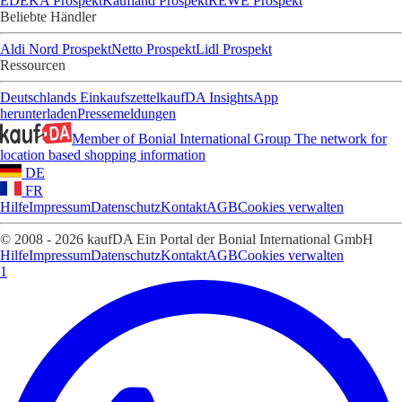
EDEKA Prospekt
Kaufland Prospekt
REWE Prospekt
Beliebte Händler
Aldi Nord Prospekt
Netto Prospekt
Lidl Prospekt
Ressourcen
Deutschlands Einkaufszettel
kaufDA Insights
App
herunterladen
Pressemeldungen
Member of Bonial International Group
The network for
location based shopping information
DE
FR
Hilfe
Impressum
Datenschutz
Kontakt
AGB
Cookies verwalten
© 2008 - 2026 kaufDA Ein Portal der Bonial International GmbH
Hilfe
Impressum
Datenschutz
Kontakt
AGB
Cookies verwalten
1