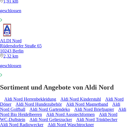
1,91 km
geschlossen
ALDI Nord
Rüdersdorfer Straße 65
10243 Berlin
2,32 km
geschlossen
Sortiment und Angebote von Aldi Nord
Aldi Nord Herrenbekleidung
Aldi Nord Kinderstuhl
Aldi Nord
Döner
Aldi Nord Hundezubehör
Aldi Nord Magnetband
Aldi
Nord Golfball
Aldi Nord Gartendeko
Aldi Nord Briefpapier
Aldi
Nord Bio Heidelbeeren
Aldi Nord Ausstechformen
Aldi Nord
WC-Duftstein
Aldi Nord Gelierzucker
Aldi Nord Trinkbecher
Aldi Nord Radiowecker
Aldi Nord Waschtrockner