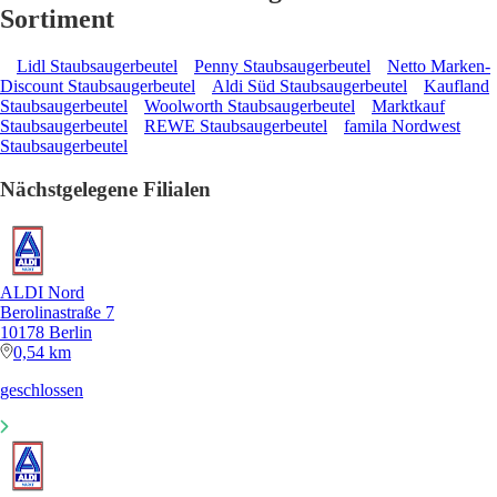
Sortiment
Lidl Staubsaugerbeutel
Penny Staubsaugerbeutel
Netto Marken-
Discount Staubsaugerbeutel
Aldi Süd Staubsaugerbeutel
Kaufland
Staubsaugerbeutel
Woolworth Staubsaugerbeutel
Marktkauf
Staubsaugerbeutel
REWE Staubsaugerbeutel
famila Nordwest
Staubsaugerbeutel
Nächstgelegene Filialen
ALDI Nord
Berolinastraße 7
10178 Berlin
0,54 km
geschlossen