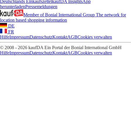
Deutschlands Einkaufszettel
kaufDA Insights
App
herunterladen
Pressemeldungen
Member of Bonial International Group
The network for
location based shopping information
DE
FR
Hilfe
Impressum
Datenschutz
Kontakt
AGB
Cookies verwalten
© 2008 - 2026 kaufDA Ein Portal der Bonial International GmbH
Hilfe
Impressum
Datenschutz
Kontakt
AGB
Cookies verwalten