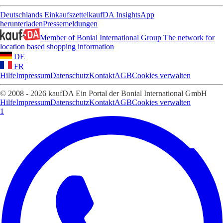
Deutschlands Einkaufszettel
kaufDA Insights
App
herunterladen
Pressemeldungen
Member of Bonial International Group
The network for
location based shopping information
DE
FR
Hilfe
Impressum
Datenschutz
Kontakt
AGB
Cookies verwalten
© 2008 - 2026 kaufDA Ein Portal der Bonial International GmbH
Hilfe
Impressum
Datenschutz
Kontakt
AGB
Cookies verwalten
1