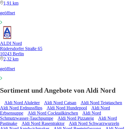
1,91 km
geöffnet
ALDI Nord
Rüdersdorfer Straße 65
10243 Berlin
2,32 km
geöffnet
Sortiment und Angebote von Aldi Nord
Aldi Nord Aluleiter
Aldi Nord Catsan
Aldi Nord Teigtaschen
Aldi Nord Erdnussflips
Aldi Nord Hundepool
Aldi Nord
Erbsensuppe
Aldi Nord Cocktailkirschen
Aldi Nord
Schmutzwasser-Tauchpumpe
Aldi Nord Pizzateig
Aldi Nord
Pastinake
Aldi Nord Rasentraktor
Aldi Nord Schwarzwurzeln
Aldi Nord Sandwichmaker
Aldi Nord Beeteinfassung
Aldi Nord